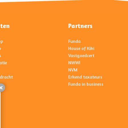
sten
Partners
op
Funda
p
House of Kiki
s
Vastgoedcert
atie
NWWI
NVM
dracht
Erkend taxateurs
Funda in business
Sluiten