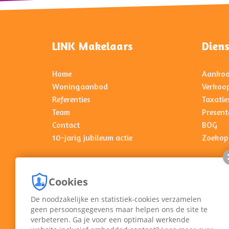
LINK Makelaars
Dien
Home
Aanko
Woningaanbod
Verkoo
Referenties
Taxatie
Team
Present
Contact
BOG
10-jarig jubileum actie
Zoekop
Cookies
De noodzakelijke en statistiek-cookies verzamelen
geen persoonsgegevens maar helpen ons de site te
verbeteren. Ga je voor een optimaal werkende