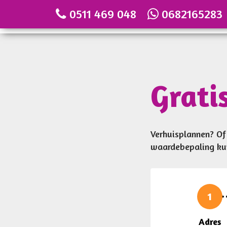
0511 469 048
0682165283
Grati
Verhuisplannen? O
waardebepaling kun
1
Adres