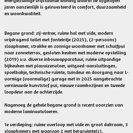
energiezuinige vrijstaande woning waarin de afgelopen
jaren aanzienlijk is geïnvesteerd in comfort, duurzaamheid
en woonkwaliteit.
Begane grond: zij-entree, ruime hal met vide, modern
vrijdragend toilet met fonteintje (2025), (2-persoons)
slaapkamer, strakke en zonnige woonkamer met schuifpui
naar zonneterras, gesloten keuken met moderne opstelling
(2019) v.v. diverse inbouwapparatuur, ruime uitpandige
bijkeuken met plavuizenvloer, witgoed-aansluitingen,
spoelbakje, technische ruimte, tuindeur en doorgang naar L-
vormige (voormalige) garage met in 2025 aangebrachte
vernieuwde kunststof pui, nieuwe raamkozijnen en tweede
loopdeur aan de achterzijde.
Nagenoeg de gehele begane grond is recent voorzien van
moderne laminaatvloeren.
1e verdieping: ruime overloop met vide en groot dakraam, 3
slaapkamers met waarvan 2 met bergruimte(s),