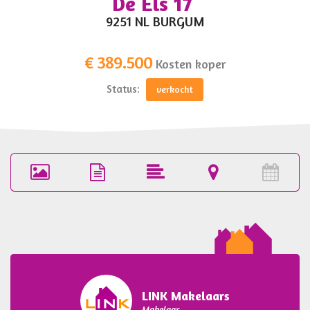
De Els 17
?>
9251 NL BURGUM
€ 389.500
Kosten koper
Status:
verkocht
Foto's
Brochure
Omschrijving
Locatie
Pla
(51)
bezi
LINK Makelaars
Makelaar