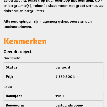
2e verdieping: vaste trap naar overloop met dakraam, c.v.-
en bergruimte(s), ruime 4e slaapkamer met groot vernieuwd
dakraam en bergruimtes.
Alle verdiepingen zijn nagenoeg geheel voorzien van
laminaatvloeren.
Kenmerken
Over dit object
Overdracht
Status
verkocht
Prijs
€ 389.500 k.k.
Bouw
Bouwjaar
1980
Bouwvorm
bestaande bouw