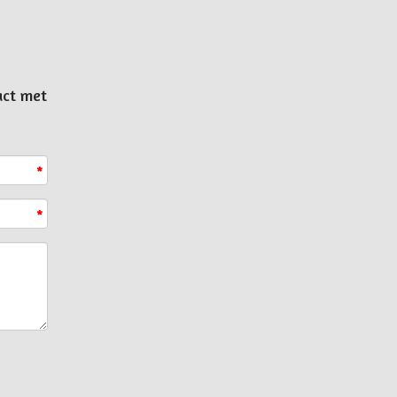
act met
*
*