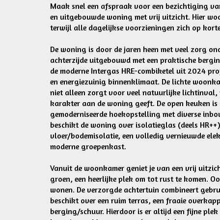
Maak snel een afspraak voor een bezichtiging va
en uitgebouwde woning met vrij uitzicht. Hier woo
terwijl alle dagelijkse voorzieningen zich op kor
De woning is door de jaren heen met veel zorg o
achterzijde uitgebouwd met een praktische bergi
de moderne Intergas HRE-combiketel uit 2024 prof
en energiezuinig binnenklimaat. De lichte woonkam
niet alleen zorgt voor veel natuurlijke lichtinval
karakter aan de woning geeft. De open keuken is
gemoderniseerde hoekopstelling met diverse inb
beschikt de woning over isolatieglas (deels HR++
vloer/bodemisolatie, een volledig vernieuwde elekt
moderne groepenkast.
Vanuit de woonkamer geniet je van een vrij uitzic
groen, een heerlijke plek om tot rust te komen. O
wonen. De verzorgde achtertuin combineert gebru
beschikt over een ruim terras, een fraaie overkap
berging/schuur. Hierdoor is er altijd een fijne pl