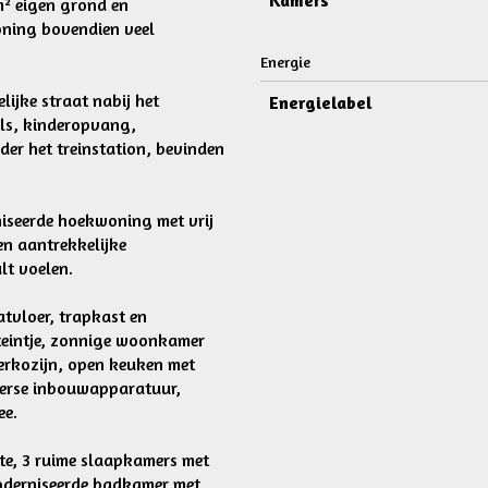
Kamers
m² eigen grond en
oning bovendien veel
Energie
lijke straat nabij het
Energielabel
els, kinderopvang,
er het treinstation, bevinden
iseerde hoekwoning met vrij
en aantrekkelijke
lt voelen.
tvloer, trapkast en
nteintje, zonnige woonkamer
kerkozijn, open keuken met
verse inbouwapparatuur,
ee.
mte, 3 ruime slaapkamers met
oderniseerde badkamer met