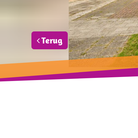
Terug
?>