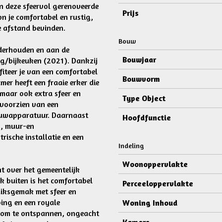
n deze sfeervol gerenoveerde
Prijs
n je comfortabel en rustig,
te afstand bevinden.
Bouw
nderhouden en aan de
Bouwjaar
ng/bijkeuken (2021). Dankzij
iteer je van een comfortabel
Bouwvorm
er heeft een fraaie erker die
, maar ook extra sfeer en
Type Object
 voorzien van een
ouwapparatuur. Daarnaast
Hoofdfunctie
), muur-en
rische installatie en een
Indeling
Woonoppervlakte
ht over het gemeentelijk
ok buiten is het comfortabel
Perceeloppervlakte
iksgemak met sfeer en
ping en een royale
Woning Inhoud
ek om te ontspannen, ongeacht