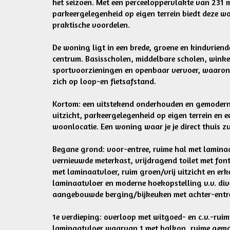
het seizoen. Met een perceeloppervlakte van 231 
parkeergelegenheid op eigen terrein biedt deze w
praktische voordelen.
De woning ligt in een brede, groene en kindvriende
centrum. Basisscholen, middelbare scholen, wink
sportvoorzieningen en openbaar vervoer, waarond
zich op loop-en fietsafstand.
Kortom: een uitstekend onderhouden en gemodern
uitzicht, parkeergelegenheid op eigen terrein en e
woonlocatie. Een woning waar je je direct thuis zu
Begane grond: voor-entree, ruime hal met laminaa
vernieuwde meterkast, vrijdragend toilet met fo
met laminaatvloer, ruim groen/vrij uitzicht en er
laminaatvloer en moderne hoekopstelling v.v. di
aangebouwde berging/bijkeuken met achter-entr
1e verdieping: overloop met witgoed- en c.v.-rui
laminaatvloer waarvan 1 met balkon, ruime gem