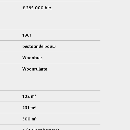
€ 295.000 k.k.
1961
bestaande bouw
Woonhuis
Woonruimte
102 m²
231 m²
300 m³