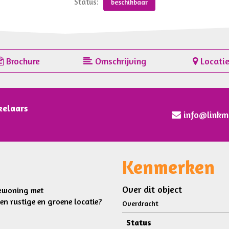
Status:
beschikbaar
Brochure
Omschrijving
Locati
kelaars
info@linkm
Kenmerken
Over dit object
ekwoning met
en rustige en groene locatie?
Overdracht
Status