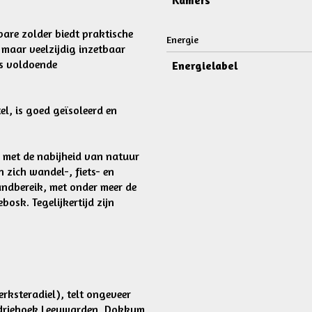
Kamers
are zolder biedt praktische
Energie
 maar veelzijdig inzetbaar
is voldoende
Energielabel
, is goed geïsoleerd en
 met de nabijheid van natuur
 zich wandel-, fiets- en
andbereik, met onder meer de
osk. Tegelijkertijd zijn
rksteradiel), telt ongeveer
e driehoek Leeuwarden, Dokkum