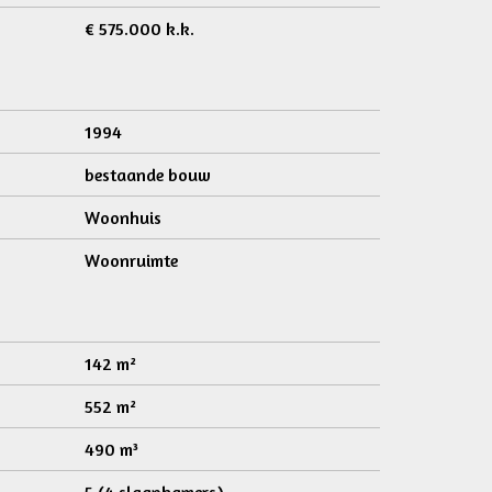
€ 575.000 k.k.
1994
bestaande bouw
Woonhuis
Woonruimte
142 m²
552 m²
490 m³