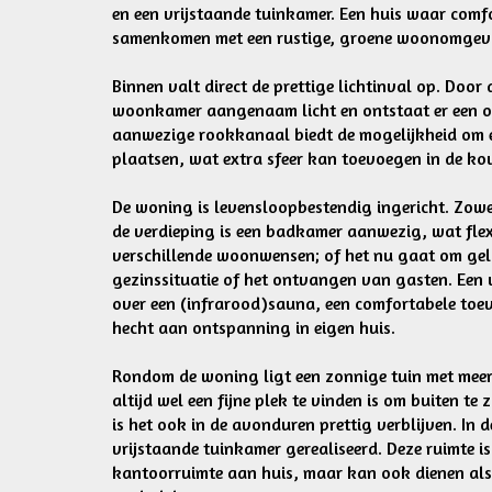
en een vrijstaande tuinkamer. Een huis waar comfo
samenkomen met een rustige, groene woonomgev
Binnen valt direct de prettige lichtinval op. Door d
woonkamer aangenaam licht en ontstaat er een op
aanwezige rookkanaal biedt de mogelijkheid om e
plaatsen, wat extra sfeer kan toevoegen in de k
De woning is levensloopbestendig ingericht. Zow
de verdieping is een badkamer aanwezig, wat flexi
verschillende woonwensen; of het nu gaat om gel
gezinssituatie of het ontvangen van gasten. Een
over een (infrarood)sauna, een comfortabele to
hecht aan ontspanning in eigen huis.
Rondom de woning ligt een zonnige tuin met meer
altijd wel een fijne plek te vinden is om buiten te
is het ook in de avonduren prettig verblijven. In de
vrijstaande tuinkamer gerealiseerd. Deze ruimte is
kantoorruimte aan huis, maar kan ook dienen als