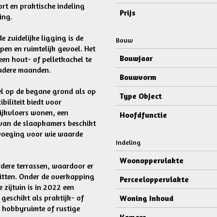
rt en praktische indeling
Prijs
ing.
e zuidelijke ligging is de
Bouw
en en ruimtelijk gevoel. Het
Bouwjaar
en hout- of pelletkachel te
oudere maanden.
Bouwvorm
el op de begane grond als op
Type Object
biliteit biedt voor
ijkvloers wonen, een
Hoofdfunctie
 van de slaapkamers beschikt
evoeging voor wie waarde
Indeling
Woonoppervlakte
dere terrassen, waardoor er
 zitten. Onder de overkapping
Perceeloppervlakte
 zijtuin is in 2022 een
 geschikt als praktijk- of
Woning Inhoud
 hobbyruimte of rustige