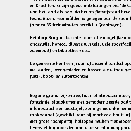
en Drachten. Er zijn goede ontsluitingen via ‘de C
van het land als ook via het op fietsafstand berei
Feanwâlden. Feanwâlden is gelegen aan de spoor
(binnen 35 treinminuten bereikt u Groningen).
Het dorp Burgum beschikt over alle mogelijke vo
onderwijs, horeca, diverse winkels, vele sportfacil
zwembad) en bibliotheek etc..
De gemeente kent een fraai, afwissend landschap. 
weilanden, veengebieden en bossen die uitnodige
fiets-, boot- en ruitertochten.
Begane grond: zij-entree, hal met plavuizenvloer,
fonteintje, slaapkamer met gemoderniseerde badk
inloopdouche en wastafel, zonnige woonkamer m
rookkanaal (geschikt voor bijvoorbeeld hout- of 
met grote raampartij, halfopen keuken met modern
U-opstelling voorzien van diverse inbouwapparat