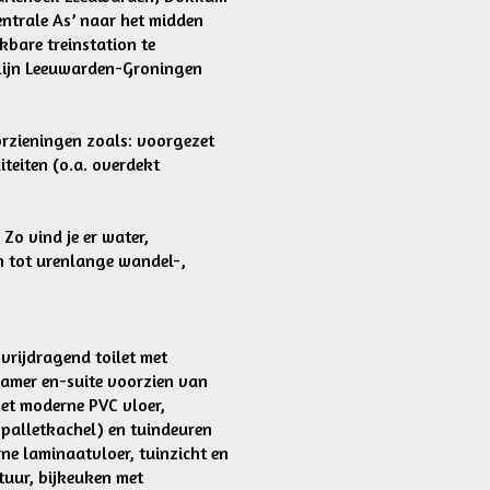
entrale As’ naar het midden
kbare treinstation te
lijn Leeuwarden-Groningen
orzieningen zoals: voorgezet
iteiten (o.a. overdekt
Zo vind je er water,
n tot urenlange wandel-,
 vrijdragend toilet met
amer en-suite voorzien van
et moderne PVC vloer,
palletkachel) en tuindeuren
e laminaatvloer, tuinzicht en
uur, bijkeuken met