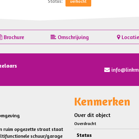
Status:
verkocht
Brochure
Omschrijving
Locati
kelaars
info@linkm
Kenmerken
Over dit object
 omgeving
Overdracht
en ruim opgezette straat staat
Status
ltifunctionele schuur/garage