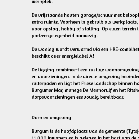
werkplek.
De vrijstaande houten garage/schuur met beloopb
extra ruimte. Voorheen in gebruik als werkplaats,
voor opslag, hobby of stalling. Op eigen terrein 
parkeergelegenheid aanwezig.
De woning wordt verwarmd via een HRE-combiketel
beschikt over energielabel A!
De ligging combineert een rustige woonomgeving
en voorzieningen. In de directe omgeving bevinden
ruiterpaden en ligt het Friese landschap binnen h
Burgumer Mar, manege De Mennoruif en het Ritskeb
dorpsvoorzieningen eenvoudig bereikbaar.
Dorp en omgeving
Burgum is de hoofdplaats van de gemeente (Tytsje
11.000 inwoners en is gelegen in het hart van d