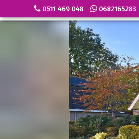
0511 469 048
0682165283