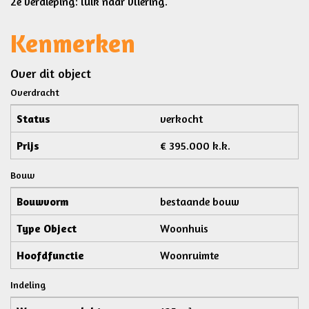
2e verdieping: luik naar vliering.
Kenmerken
Over dit object
Overdracht
Status
verkocht
Prijs
€ 395.000 k.k.
Bouw
Bouwvorm
bestaande bouw
Type Object
Woonhuis
Hoofdfunctie
Woonruimte
Indeling