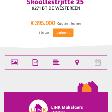
Skoallestrjitte 25
?>
9271 BT DE WESTEREEN
€ 395.000
Kosten koper
Status:
verkocht
Foto's
Brochure
Omschrijving
Locatie
Pla
(50)
bezi
LINK Makelaars
Makelaar