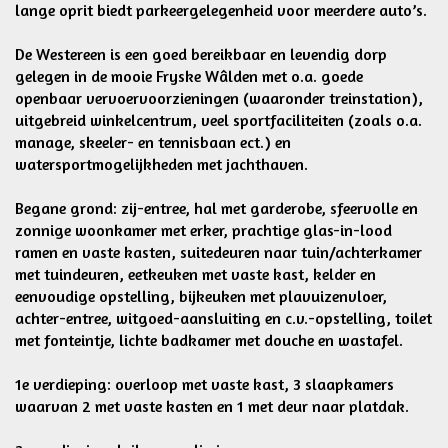
lange oprit biedt parkeergelegenheid voor meerdere auto’s.
De Westereen is een goed bereikbaar en levendig dorp
gelegen in de mooie Fryske Wâlden met o.a. goede
openbaar vervoervoorzieningen (waaronder treinstation),
uitgebreid winkelcentrum, veel sportfaciliteiten (zoals o.a.
manage, skeeler- en tennisbaan ect.) en
watersportmogelijkheden met jachthaven.
Begane grond: zij-entree, hal met garderobe, sfeervolle en
zonnige woonkamer met erker, prachtige glas-in-lood
ramen en vaste kasten, suitedeuren naar tuin/achterkamer
met tuindeuren, eetkeuken met vaste kast, kelder en
eenvoudige opstelling, bijkeuken met plavuizenvloer,
achter-entree, witgoed-aansluiting en c.v.-opstelling, toilet
met fonteintje, lichte badkamer met douche en wastafel.
1e verdieping: overloop met vaste kast, 3 slaapkamers
waarvan 2 met vaste kasten en 1 met deur naar platdak.