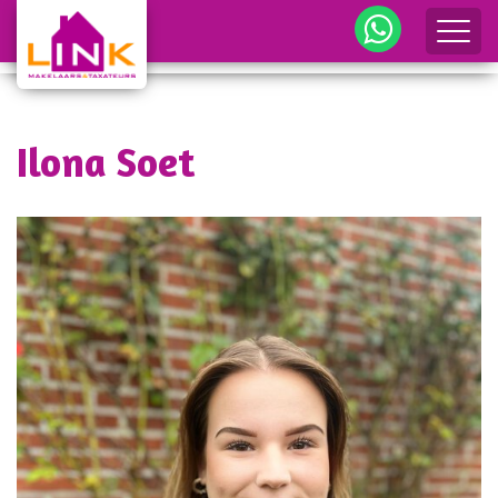
me
Ilona Soet