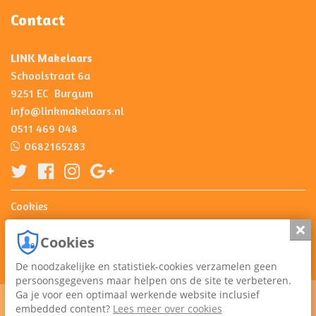
Contact
LINK Makelaars
Schoolstraat 6a
9251 EC Burgum
info@linkmakelaars.nl
0511 469 048
0682165283
Cookies
Privacy
Slui
Cookies
De noodzakelijke en statistiek-cookies verzamelen geen
persoonsgegevens maar helpen ons de site te verbeteren.
Ga je voor een optimaal werkende website inclusief
embedded content?
Lees meer over cookies