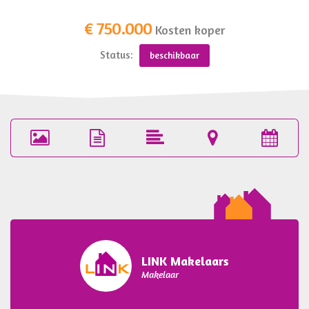
€ 750.000
Kosten koper
Status:
beschikbaar
Foto's
Brochure
Omschrijving
Locatie
Pla
(71)
bezi
LINK Makelaars
Makelaar