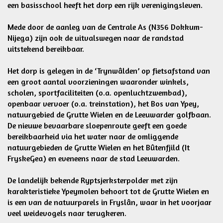
een basisschool heeft het dorp een rijk verenigingsleven.
Mede door de aanleg van de Centrale As (N356 Dokkum-
Nijega) zijn ook de uitvalswegen naar de randstad
uitstekend bereikbaar.
Het dorp is gelegen in de ‘Trynwâlden’ op fietsafstand van
een groot aantal voorzieningen waaronder winkels,
scholen, sportfaciliteiten (o.a. openluchtzwembad),
openbaar vervoer (o.a. treinstation), het Bos van Ypey,
natuurgebied de Grutte Wielen en de Leeuwarder golfbaan.
De nieuwe bevaarbare sloepenroute geeft een goede
bereikbaarheid via het water naar de omliggende
natuurgebieden de Grutte Wielen en het Bûtenfjild (It
FryskeGea) en eveneens naar de stad Leeuwarden.
De landelijk bekende Ryptsjerksterpolder met zijn
karakteristieke Ypeymolen behoort tot de Grutte Wielen en
is een van de natuurparels in Fryslân, waar in het voorjaar
veel weidevogels naar terugkeren.