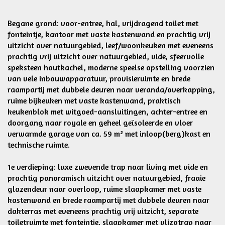
Begane grond: voor-entree, hal, vrijdragend toilet met
fonteintje, kantoor met vaste kastenwand en prachtig vrij
uitzicht over natuurgebied, leef/woonkeuken met eveneens
prachtig vrij uitzicht over natuurgebied, vide, sfeervolle
speksteen houtkachel, moderne speelse opstelling voorzien
van vele inbouwapparatuur, provisieruimte en brede
raampartij met dubbele deuren naar veranda/overkapping,
ruime bijkeuken met vaste kastenwand, praktisch
keukenblok met witgoed-aansluitingen, achter-entree en
doorgang naar royale en geheel geïsoleerde en vloer
verwarmde garage van ca. 59 m² met inloop(berg)kast en
technische ruimte.
1e verdieping: luxe zwevende trap naar living met vide en
prachtig panoramisch uitzicht over natuurgebied, fraaie
glazendeur naar overloop, ruime slaapkamer met vaste
kastenwand en brede raampartij met dubbele deuren naar
dakterras met eveneens prachtig vrij uitzicht, separate
toiletruimte met fonteintje, slaapkamer met vlizotrap naar