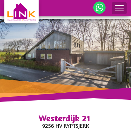
me
Westerdijk 21
?>
9256 HV RYPTSJERK