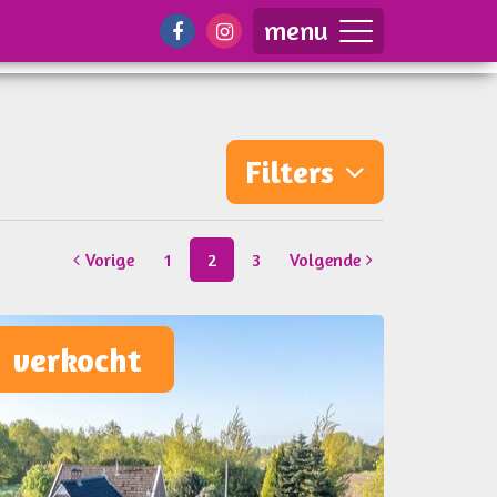
menu
Filters
Vorige
1
2
3
Volgende
verkocht